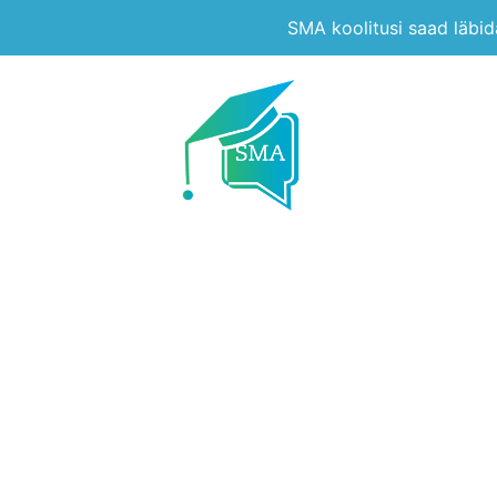
SMA koolitusi saad läbi
Sotsiaalmeediaga är