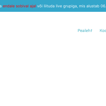
da
endale sobival ajal
või liituda live grupiga, mis alustab 0
Pealeht
Koo
i kasvama!