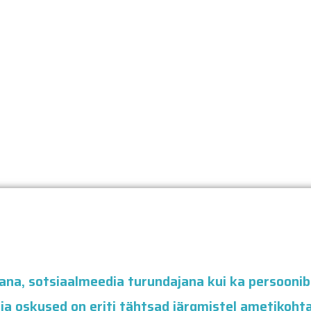
tjana, sotsiaalmeedia turundajana kui ka persooni
a oskused on eriti tähtsad järgmistel ametikohta