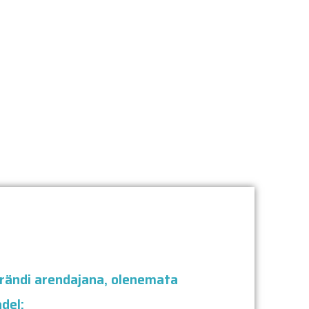
brändi arendajana, olenemata
del: