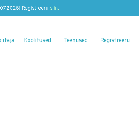
6.07.2026! Registreeru
siin.
litaja
Koolitused
Teenused
Registreeru